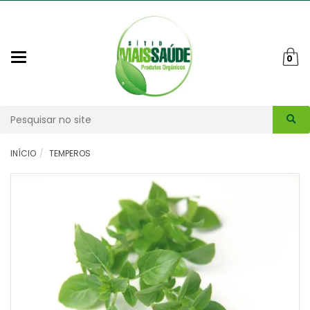
Mudar
0
navegação
Busca
INÍCIO
TEMPEROS