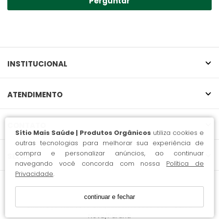
Perguntar
INSTITUCIONAL
ATENDIMENTO
CONTATO
Sítio Mais Saúde | Produtos Orgânicos
utiliza cookies e
outras tecnologias para melhorar sua experiência de
compra e personalizar anúncios, ao continuar
SELOS
navegando você concorda com nossa
Política de
Privacidade
.
Sítio Mais Saúde / CNPJ: 38.112.857/0001-76
continuar e fechar
Endereço: Rua José Chiquito, S/n 83650-000 - Balsa
Nova/Paraná